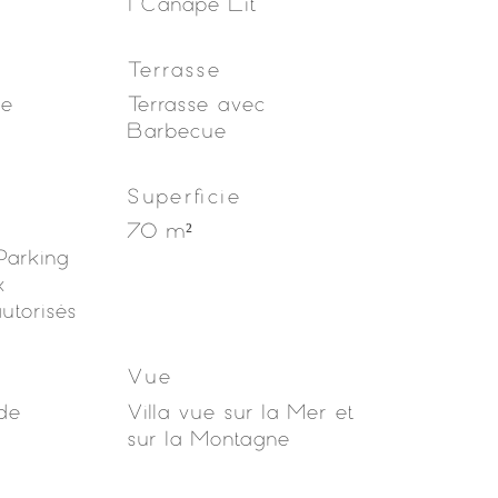
1 Canapé Lit
Terrasse
ée
Terrasse avec
Barbecue
Superficie
70 m²
 Parking
x
utorisés
Vue
 de
Villa vue sur la Mer et
sur la Montagne