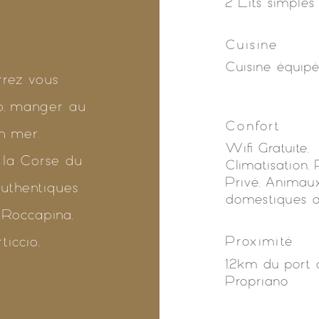
2 Lits simples
Cuisine
Cuisine équip
rrez vous
o, manger au
Confort
n mer.
Wifi Gratuite,
 la Corse du
Climatisation,
Privé, Animau
 authentiques
domestiques a
 Roccapina,
ccio...
Proximité
1,2km du port
Propriano