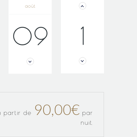
août
1
09
90,00€
à partir de
par
nuit.