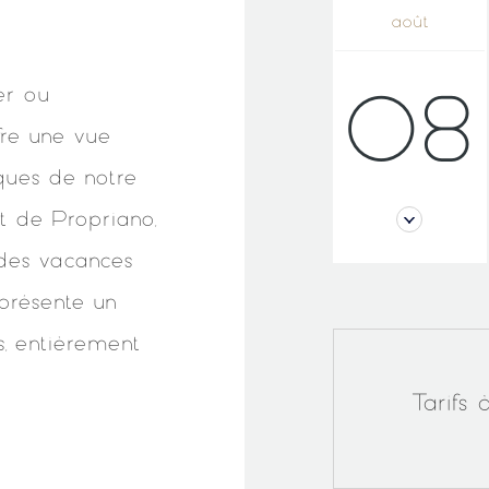
août
er ou
08
fre une vue
ques de notre
t de Propriano,
r des vacances
 présente un
, entièrement
Tarifs 