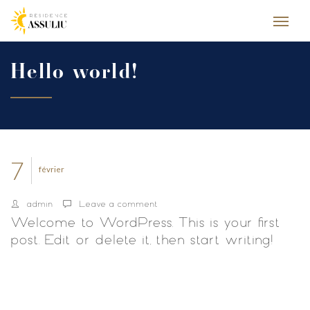
Hello world!
7
février
admin
Leave a comment
Welcome to WordPress. This is your first
post. Edit or delete it, then start writing!